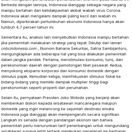
Berbeda dengan lainnya, Indonesia dianggap sebagai negara yang
mampu bertahan dari ketidakpastian akibat wabah virus Corona.
Indonesia akan mengalami dampak paling kecil dari wabah ini.
Namun, diperkirakan pertumbuhan ekonomi Indonesia hanya akan
tumbuh 4,7 persen tahun ini.
Sementara itu, analisis lain menyebutkan Indonesia mampu bertahan
jika pemerintah melakukan strategi yang tepat. Dikutip dari laman
cnbcindonesia.com
, Ekonom Bahana Sekuritas, Satria Sambijantoro,
mengungkapkan ada beberapa hal yang bisa dilakukan pemerintah
dalam jangka pendek. Pertama, menstimulasi konsumsi, turis, dan
perekonomian daerah dengan pemotongan tiket pesawat. Kedua,
menyokong ekspansi korporasi dan konsumsi domestik dengan
stimulus pajak. Kemudian ketiga, memfokuskan stimulus fiskal ke
bidang-bidang yang memiliki dampak multiplier tinggi bagi
perekonomian seperti properti dan perumahan.
Selain itu, pernyataan Presiden Joko Widodo yang berjanji akan
memberikan diskon kepada wisatawan mancanegara maupun
domestik yang ingin melancong ke sejumlah destinasi wisata
Indonesia juga dianggap akan mempengaruhi secara signifikan.
Langkah ini senada dengan pandangan ekonom lain bahwa
pemerintah perlu menurunkan tarif penerbangan untuk mengundang
wisatawan supaya lebih tertarik melakukan perjalanan ke berbagai