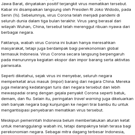
Jawa Barat, dinyatakan positif terjangkit virus mematikan tersebut.
Kabar ini disampaikan langsung oleh Presiden RI Joko Widodo, pada
Senin (⅔). Sebelumnya, virus Corona telah menjadi pandemi di
seluruh dunia dalam tiga bulan terakhir. Virus yang berasal dari
wilayah Wuhan, China, tersebut telah merenggut ribuan nyawa dari
berbagai negara.
Faktanya, wabah virus Corona ini bukan hanya meresahkan
masyarakat, tetapi juga berdampak bagi perekonomian global
termasuk Indonesia. Virus Corona secara langsung berpengaruh
pada menurunnya kegiatan ekspor dan impor barang serta aktivitas
pariwisata.
Seperti diketahui, sejak virus ini menyebar, seluruh negara
memperketat arus masuk (impor) barang dari negara China. Mereka
juga melarang kedatangan turis dari negara tersebut dan lebih
mewaspadai orang dengan gejala penyakit Corona seperti batuk,
demam, dan flu. Selain itu, peringatan
travel warning
juga dikeluarkan
oleh banyak negara bagi kunjungan ke negeri tirai bambu itu untuk
mengantisipasi penyebaran mematikan virus tersebut.
Meskipun pemerintah Indonesia belum memberlakukan aturan ketat
untuk menanggulangi wabah ini, tetapi dampaknya telah terasa bagi
perekonomian negara. Sebagai mitra dagang terbesar Indonesia,