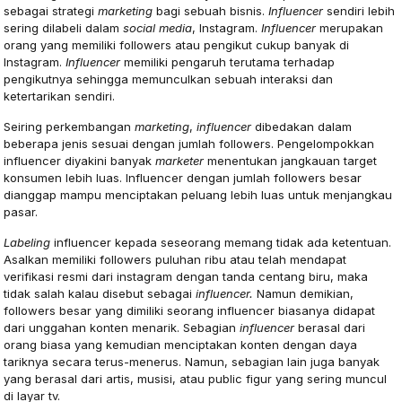
sebagai strategi
marketing
bagi sebuah bisnis.
Influencer
sendiri lebih
sering dilabeli dalam
social media
, Instagram.
Influencer
merupakan
orang yang memiliki followers atau pengikut cukup banyak di
Instagram.
Influencer
memiliki pengaruh terutama terhadap
pengikutnya sehingga memunculkan sebuah interaksi dan
ketertarikan sendiri.
Seiring perkembangan
marketing
,
influencer
dibedakan dalam
beberapa jenis sesuai dengan jumlah followers. Pengelompokkan
influencer diyakini banyak
marketer
menentukan jangkauan target
konsumen lebih luas. Influencer dengan jumlah followers besar
dianggap mampu menciptakan peluang lebih luas untuk menjangkau
pasar.
Labeling
influencer kepada seseorang memang tidak ada ketentuan.
Asalkan memiliki followers puluhan ribu atau telah mendapat
verifikasi resmi dari instagram dengan tanda centang biru, maka
tidak salah kalau disebut sebagai
influencer.
Namun demikian,
followers besar yang dimiliki seorang influencer biasanya didapat
dari unggahan konten menarik. Sebagian
influencer
berasal dari
orang biasa yang kemudian menciptakan konten dengan daya
tariknya secara terus-menerus. Namun, sebagian lain juga banyak
yang berasal dari artis, musisi, atau public figur yang sering muncul
di layar tv.