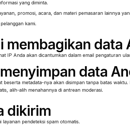
ormasi yang diminta.
yanan, promosi, acara, dan materi pemasaran lainnya yan
pelanggan kami.
i membagikan data
mat IP Anda akan dicantumkan dalam email pengaturan ulan
 menyimpan data A
 beserta metadata-nya akan disimpan tanpa batas waktu. H
is, alih-alih menahannya di antrean moderasi.
 dikirim
 layanan pendeteksi spam otomatis.