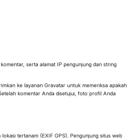
komentar, serta alamat IP pengunjung dan string
kirimkan ke layanan Gravatar untuk memeriksa apakah
 Setelah komentar Anda disetujui, foto profil Anda
lokasi tertanam (EXIF GPS). Pengunjung situs web