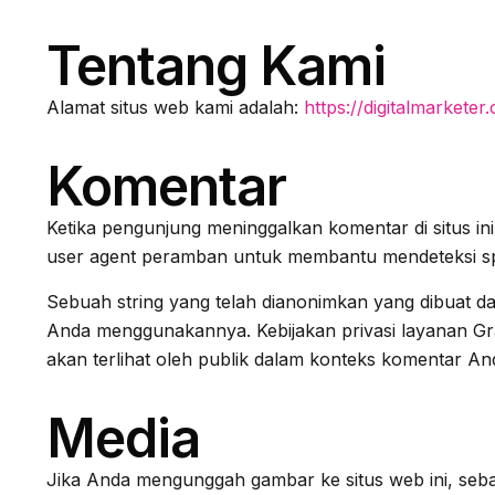
Tentang Kami
Alamat situs web kami adalah:
https://digitalmarketer.c
Komentar
Ketika pengunjung meninggalkan komentar di situs i
user agent peramban untuk membantu mendeteksi s
Sebuah string yang telah dianonimkan yang dibuat d
Anda menggunakannya. Kebijakan privasi layanan Grava
akan terlihat oleh publik dalam konteks komentar An
Media
Jika Anda mengunggah gambar ke situs web ini, seb