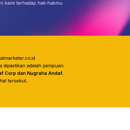
men kami terhadap hak-hakmu
lmarketer.co.id
a dipastikan adalah penipuan.
af Corp dan Nugraha Andaf.
hal tersebut.