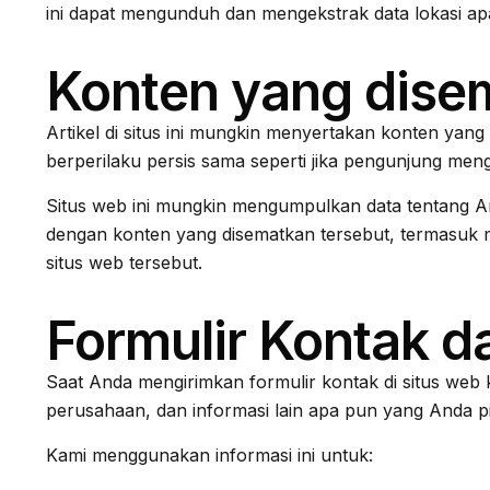
ini dapat mengunduh dan mengekstrak data lokasi apa
Konten yang disem
Artikel di situs ini mungkin menyertakan konten yang
berperilaku persis sama seperti jika pengunjung men
Situs web ini mungkin mengumpulkan data tentang A
dengan konten yang disematkan tersebut, termasuk m
situs web tersebut.
Formulir Kontak 
Saat Anda mengirimkan formulir kontak di situs web
perusahaan, dan informasi lain apa pun yang Anda pi
Kami menggunakan informasi ini untuk: