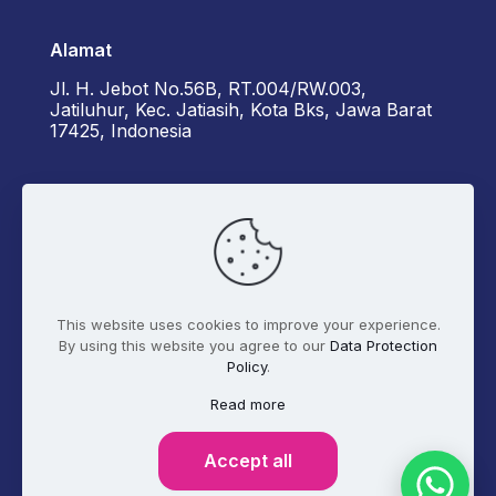
Alamat
Jl. H. Jebot No.56B, RT.004/RW.003,
Jatiluhur, Kec. Jatiasih, Kota Bks, Jawa Barat
17425, Indonesia
Kontak Kami
+6285162929922 - Diorama
admin@digitalmarketer.co.id
This website uses cookies to improve your experience.
By using this website you agree to our
Data Protection
Policy
.
Syarat dan Ketentuan
Kebijakan Privasi
Read more
Tentang Kami
Accept all
© 2017 - 2026 Digitalmarketer.co.id. All Rights
Reserved.