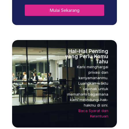
Mulai Sekarang
Hal-Hal Penting
yang Perlu Kamu
Tahu
Kami menghargai
privasi dan
kenyamananmu.
Luangkan waktu
sejenak untuk
memahami bagaimana
kami melindungi hak-
hakmu di sini.
Baca Syarat dan
Ketentuan