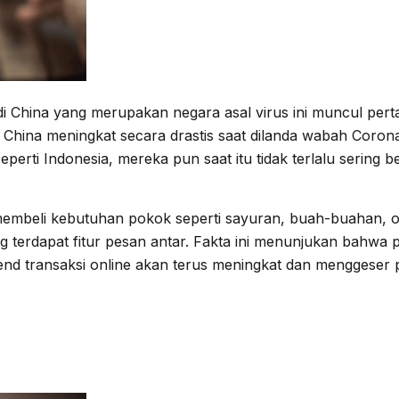
 di China yang merupakan negara asal virus ini muncul pe
e di China meningkat secara drastis saat dilanda wabah Co
rti Indonesia, mereka pun saat itu tidak terlalu sering be
membeli kebutuhan pokok seperti sayuran, buah-buahan, o
yang terdapat fitur pesan antar. Fakta ini menunjukan bahw
d transaksi online akan terus meningkat dan menggeser 
a Online Saat Waba