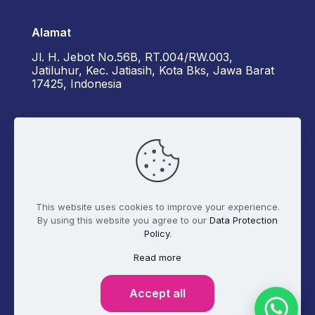
Alamat
Jl. H. Jebot No.56B, RT.004/RW.003,
Jatiluhur, Kec. Jatiasih, Kota Bks, Jawa Barat
17425, Indonesia
Kontak Kami
+6285162929922 - Diorama
admin@digitalmarketer.co.id
This website uses cookies to improve your experience.
By using this website you agree to our
Data Protection
Policy
.
Syarat dan Ketentuan
Kebijakan Privasi
Read more
Tentang Kami
Accept all
© 2017 - 2026 Digitalmarketer.co.id. All Rights
Reserved.