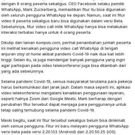
dengan 8 orang peserta sekaligus. CEO Facebook selaku pemilik
WhatsApp, Mark Zuckerberg, memastikan fitur itu bisa digunakan
oleh seluruh pengguna WhatsApp ke depan. Namun, saat ini fitur
video 8 peserta sekaligus baru bisa digunakan dalam versi Beta.
Sebelumnya, fitur video call milik WhatsApp hanya bisa melakukan
interaksi terbatas hanya untuk 4 orang peserta.
Dikutip dari laman
kompas.com
, perihal penambahan jumlah peserta
ini melihat kenaikan pengguna video call WhatsApp di tengah
anjuran
stay at home
akibat pandemi Covid-19 naik dua kali lebih
tinggi. Selain itu, ia juga mendengar banyak pengguna yang ingin
agar partisipan pada video telekonferensi juga bisa ditambah dari
yang ada sebelumnya.
Selama pandemi Covid-19, semua masyarakat terutama para pekerja
harus berkomunikasi dari jarak jauh. Dalam masa seperti ini, aplikasi
video telekonferensi mengalami kenaikkan penggunaan layanan,
seperti halnya Zoom dan Google Meets. Mark berharap dengan
perubahan fitur tersebut dapat menjaga para penggunanya untuk
tetap saling terhubung selama pandemi Covid-19.
Meski begitu, saat ini fitur tersebut sekaligus belum bisa dinikmati
oleh semua pengguna. Fitur ini baru melayani pengguna WhatsApp
versi beta pada versi 2.20.133 (Android) dan 2.20.50.25 (iOS).