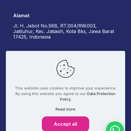
Alamat
Jl. H. Jebot No.56B, RT.004/RW.003,
Jatiluhur, Kec. Jatiasih, Kota Bks, Jawa Barat
17425, Indonesia
Kontak Kami
+6285162929922 - Diorama
admin@digitalmarketer.co.id
This website uses cookies to improve your experience.
By using this website you agree to our
Data Protection
Policy
.
Syarat dan Ketentuan
Kebijakan Privasi
Read more
Tentang Kami
Accept all
© 2017 - 2026 Digitalmarketer.co.id. All Rights
Reserved.