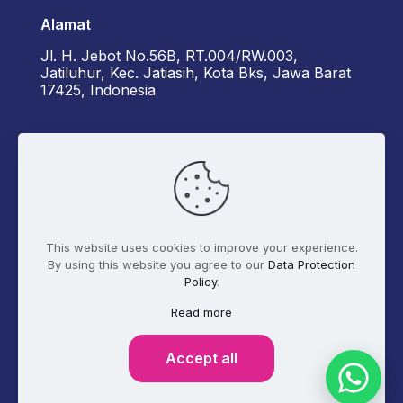
Alamat
Jl. H. Jebot No.56B, RT.004/RW.003,
Jatiluhur, Kec. Jatiasih, Kota Bks, Jawa Barat
17425, Indonesia
Kontak Kami
+6285162929922 - Diorama
admin@digitalmarketer.co.id
This website uses cookies to improve your experience.
By using this website you agree to our
Data Protection
Policy
.
Syarat dan Ketentuan
Kebijakan Privasi
Read more
Tentang Kami
Accept all
© 2017 - 2026 Digitalmarketer.co.id. All Rights
Reserved.