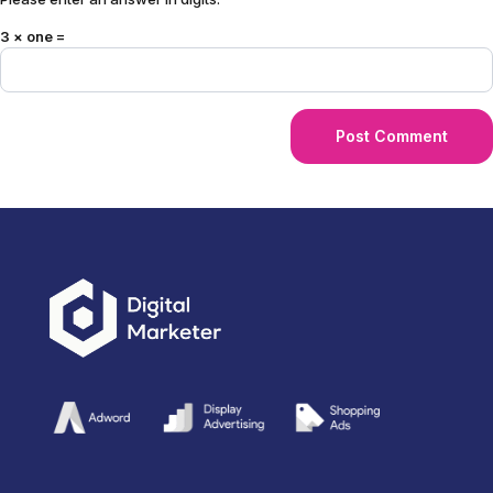
3 × one =