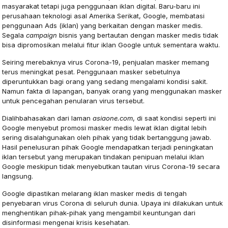
masyarakat tetapi juga penggunaan iklan digital. Baru-baru ini
perusahaan teknologi asal Amerika Serikat, Google, membatasi
penggunaan Ads (iklan) yang berkaitan dengan masker medis.
Segala
campaign
bisnis yang bertautan dengan masker medis tidak
bisa dipromosikan melalui fitur iklan Google untuk sementara waktu.
Seiring merebaknya virus Corona-19, penjualan masker memang
terus meningkat pesat. Penggunaan masker sebetulnya
diperuntukkan bagi orang yang sedang mengalami kondisi sakit.
Namun fakta di lapangan, banyak orang yang menggunakan masker
untuk pencegahan penularan virus tersebut.
Dialihbahasakan dari laman
asiaone.com
, di saat kondisi seperti ini
Google menyebut promosi masker medis lewat iklan digital lebih
sering disalahgunakan oleh pihak yang tidak bertanggung jawab.
Hasil penelusuran pihak Google mendapatkan terjadi peningkatan
iklan tersebut yang merupakan tindakan penipuan melalui iklan
Google meskipun tidak menyebutkan tautan virus Corona-19 secara
langsung.
Google dipastikan melarang iklan masker medis di tengah
penyebaran virus Corona di seluruh dunia. Upaya ini dilakukan untuk
menghentikan pihak-pihak yang mengambil keuntungan dari
disinformasi mengenai krisis kesehatan.