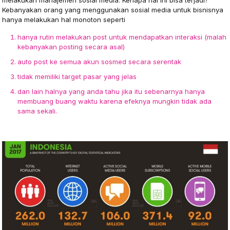
melakukan manajemen sosial media. Kenapa hal ini bisa terjadi?
Kebanyakan orang yang menggunakan sosial media untuk bisnisnya
hanya melakukan hal monoton seperti
hanya rutin melakukan post untuk mendapatkan interaksi (malah
kebanyakan posting secara asal)
auto post ke semua akun sosmed secara serentak
tidak memiliki target pasar yang jelas
dan lain halnya yang anda tahu jika itu sebenarnya hanya
membuang buang waktu karena efeknya mungkin tidak ada
sama sekali.